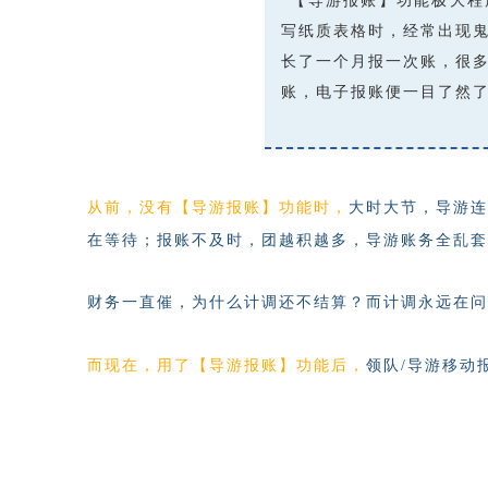
“【导游报账】
功能
极大程
写纸质表格时，经常出现
长了一个月报一次账，很
账，电子报账便一目了然
从前，没有【导游报账】功能时，
大时大节，导游连
在等待；
报账不及时，团越积越多，导游账务全乱套.
财务一直催，
为什么
计调
还不结算？
而计调永远在问
而现在，
用了
【
导游报账
】
功能后，
领队/导游移动