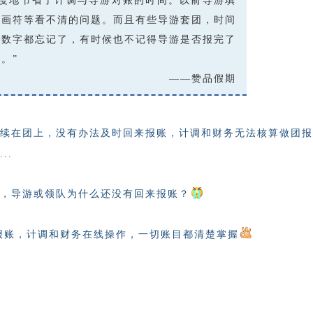
度地节省了计调与导游对账的时间。
以前
导游填
鬼画符等看不
清的问题。而且有些导游套团，时间
多数字都忘记了，有时候
也
不记得导游是否报完了
了。
”
——赞品假期
续在团上，没有办法及时回来报账，计调和财务无法核算做团报
..
，导游或领队为什么还没有回来报账？
报账，计调和财务在线操作，一切账目都清楚掌握