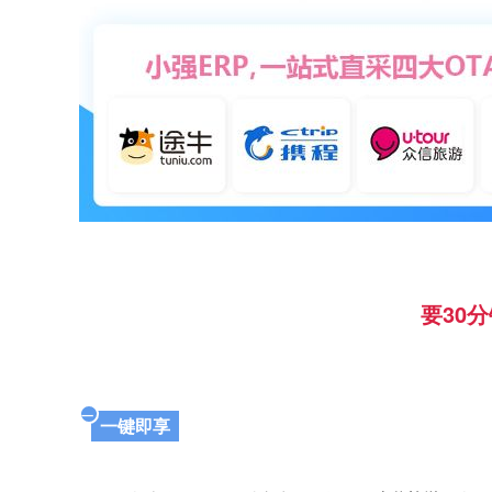
要30
一
一键即享