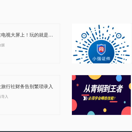
09-19
2019
将实时销售战绩投放在电视大屏上！玩的就是心跳
数据
07-11
2019
让旅行社财务告别繁琐录入
账款模板导入