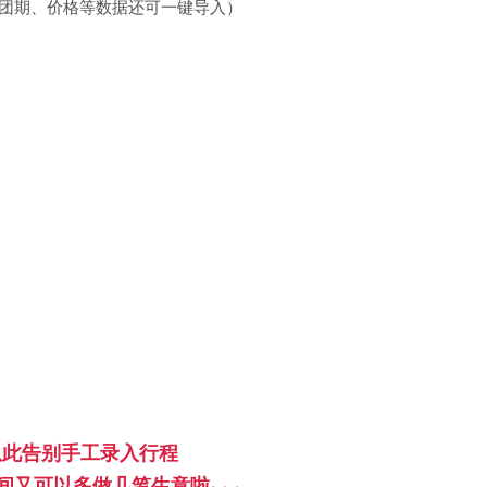
团期、价格等数据还可一键导入）
从此告别手工录入行程
间又可以多做几笔生意啦~~~