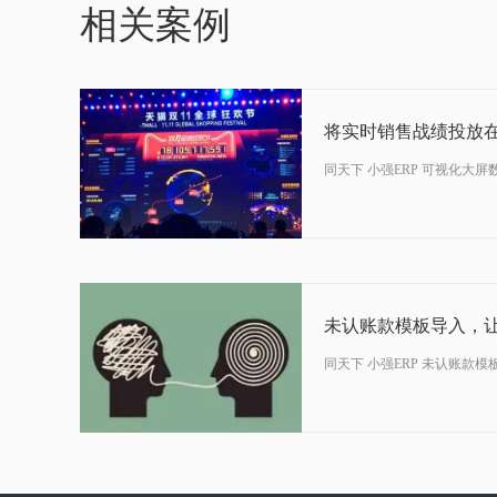
08-22
相关案例
2018
同天下 小强ERP 可视化大屏
07-18
2018
未认账款模板导入，
同天下 小强ERP 未认