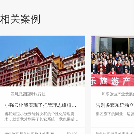
相关案例
四川思鹿国际旅行社
和乐旅游产业发展
小强云让我实现了把管理思维植入系统
告别多套系统独立
当我知道小强云能解决我的个性化管理需
集团旗下的同业、运
求，就算我才刚买了其它系统，我也果断要
用小强云
销售效率,操作效率,财务效率,智能管理,数据统计,老板运营,数据对接,移动办公
50-100人
电